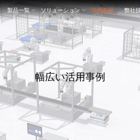
製品一覧
ソリューション
活用事例
弊社
幅広い活用事例