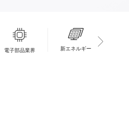
新エネルギー
電子部品業界
物