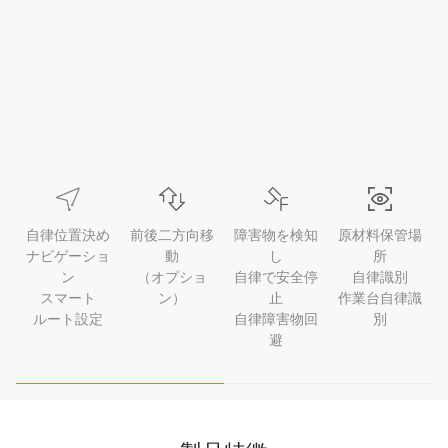
自律位置決め
前後二方向移
障害物を検知
原材料保管場
ナビゲーショ
動
し
所
ン
（オプショ
自律で安全停
自律識別
スマート
ン）
止
作業台自律識
ルート設定
自律障害物回
別
避