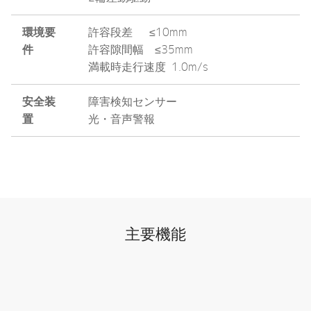
環境要
許容段差 ≤10mm
件
許容隙間幅 ≤35mm
満載時走行速度 1.0m/s
安全装
障害検知センサー
置
光・音声警報
主要機能