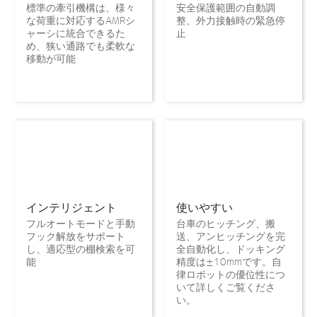
標準の牽引機構は、様々
安全保護範囲の自動調
な荷重に対応するAMRシ
整、外力接触時の緊急停
ャーシに統合できるた
止
め、狭い通路でも柔軟な
移動が可能
インテリジェント
使いやすい
フルオートモードと手動
台車のヒッチング、搬
フック解放をサポート
送、アンヒッチングを完
し、適応型の棚検索を可
全自動化し、ドッキング
能
精度は±10mmです。自
律ロボットの優位性につ
いて詳しくご覧くださ
い。