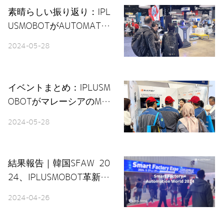
素晴らしい振り返り：IPL
USMOBOTがAUTOMATE
2024で活躍し、メイド・
2024-05-28
イン・チャイナの魅力を
披露
イベントまとめ：IPLUSM
OBOTがマレーシアのME
TALTECH & AUTOMEX
2024-05-28
で出展
結果報告｜韓国SFAW 20
24、IPLUSMOBOT革新技
術の披露
2024-04-26