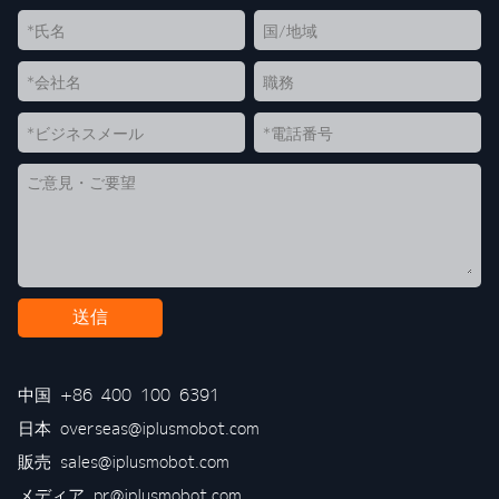
送信
中国
+86 400 100 6391
日本
overseas@iplusmobot.com
販売
sales@iplusmobot.com
メディア
pr@iplusmobot.com