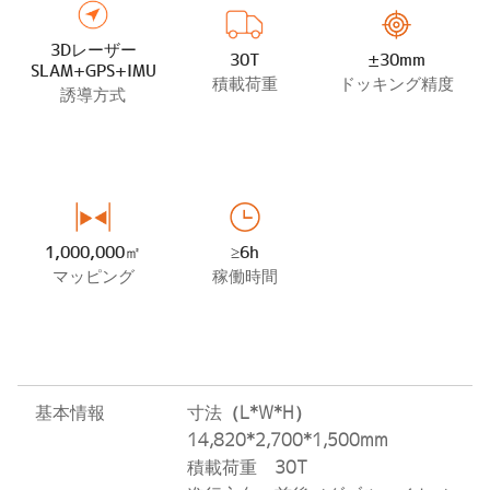
3Dレーザー
30T
±30mm
SLAM+GPS+IMU
積載荷重
ドッキング精度
誘導方式
1,000,000㎡
≥6h
マッピング
稼働時間
基本情報
寸法
（L*W*H）
14,820*2,700*1,500mm
積載荷重
3
0
T