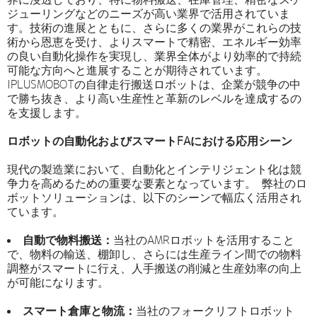
ジューリングなどのニーズが高い業界で活用されていま
す。技術の進展とともに、さらに多くの業界がこれらの技
術から恩恵を受け、よりスマートで精密、エネルギー効率
の良い自動化操作を実現し、業界全体がより効率的で持続
可能な方向へと進展することが期待されています。
IPLUSMOBOTの自律走行搬送ロボットは、企業が競争の中
で勝ち抜き、より高い生産性と革新のレベルを達成するの
を支援します。
ロボットの自動化およびスマートFAにおける応用シーン
現代の製造業において、自動化とインテリジェント化は競
争力を高めるための重要な要素となっています。 弊社のロ
ボットソリューションは、以下のシーンで幅広く活用され
ています。
自動で物料搬送：
当社のAMRロボットを活用すること
で、物料の輸送、棚卸し、さらには生産ライン間での物料
調整がスマートに行え、人手搬送の削減と生産効率の向上
が可能になります。
スマート倉庫と物流：
当社のフォークリフトロボット