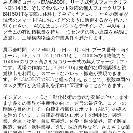
み式搬送ロボット
EMMA600K、リーチ式無人フォークリフ
トQN1416、そして全パレット対応の無人フォークリフト
BN1501T
を実際に体験してみてください。これらの製品が
現代のスマートFAにおいてどのように活躍するかをぜひご
覧ください。 400Lはコンパクトなデザインで、400キロ
グラムの有効積載量を持ち、70センチの狭い通路を容易に
通過し、工場構内物流の作業条件を満たします。
展示会時間：2025年1月22日～1月24日 ブース番号：南3
ホール、4F、S21-24-QN1416は、1400KGの積載能力と
1600㎜のリフト高さを持つリーチ式の無人フォークリフト
です。現場の作業には、QN1416は先進的な環境認識と視
覚検出を利用し、スマートなパレット搬送が実現できま
す。IPLUSMOBOTのRCSと組み合わせることで、複数車両の
タスク実行と交通規制を柔軟に管理することができます。
インダストリー4.0と自動化技術の急速な発展に伴い、ます
ます多くの業界が生産性の向上、運営の最適化、コストの
削減を目的として、自律走行搬送ロボット（AMR）の導入
を進めています。自律走行搬送ロボットの利用は、製造
業、倉庫・物流、自動車製造、化学・製薬業界、電子製品
製造、食品・飲料業界、3PL、医療業界など、さまざまな業
界に浸透しており、特に物料搬送、在庫管理、精密なスケ