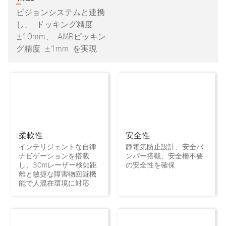
ビジョンシステムと連携
し、 ドッキング精度
±10mm、 AMRピッキン
グ精度 ±1mm を実現
柔軟性
安全性
インテリジェントな自律
静電気防止設計、安全バ
ナビゲーションを搭載
ンパー搭載、安全柵不要
し、30mレーザー検知距
の安全性を確保
離と敏捷な障害物回避機
能で人混在環境に対応