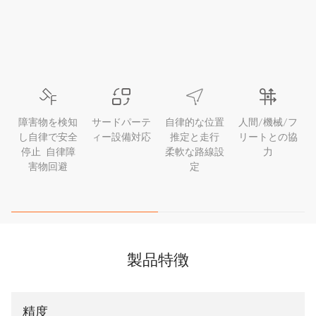
障害物を検知
サードパーテ
自律的な位置
人間/機械/フ
し自律で安全
ィー設備対応
推定と走行
リートとの協
停止 自律障
柔軟な路線設
力
害物回避
定
製品特徴
精度