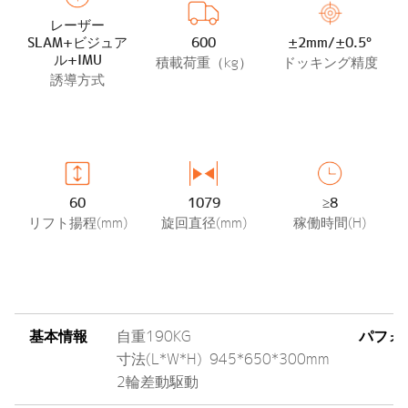
レーザー
SLAM+ビジュア
600
±2mm/±0.5°
ル+IMU
積載荷重（kg）
ドッキング精度
誘導方式
60
1079
≥8
リフト揚程(mm)
旋回直径(mm)
稼働時間(H)
基本情報
自重190KG
パフォ
寸法(L*W*H) 945*650*300mm
2輪差動駆動