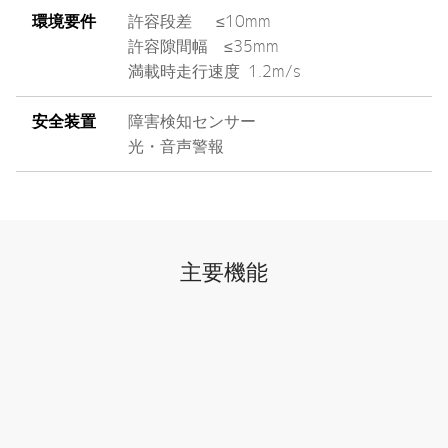
環境要件
許容段差 ≤10mm
許容隙間幅 ≤35mm
満載時走行速度 1.2m/s
安全装置
障害検知センサー
光・音声警報
主要機能