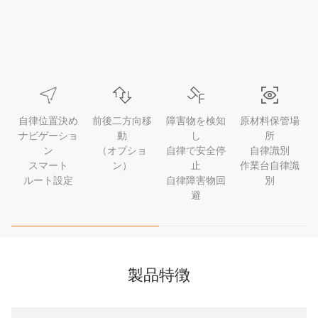
自律位置決め
前後二方向移
障害物を検知
原材料保管場
ナビゲーショ
動
し
所
ン
（オプショ
自律で安全停
自律識別
スマート
ン）
止
作業台自律識
ルート設定
自律障害物回
別
避
製品特徴