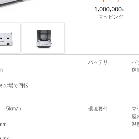
1,000,000㎡
マッピング
バッテリー
バ
m
稼
/その場で回転
載）
5km/h
環境要件
マ
屋
mm
温