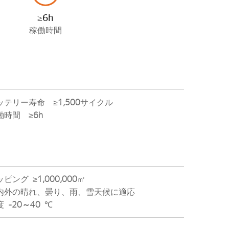
≥6h
稼働時間
ッテリー寿命 ≥
1,500
サイクル
働時間 ≥
6h
ッピング ≥
1,000,000
㎡
内外の晴れ、曇り、雨、雪天候に適応
度
-20～40
℃