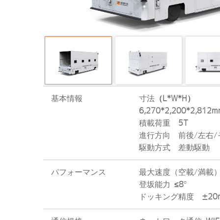
基本情報
寸法
（L*W*H）
6,270*2,200*2,812m
積載荷重
5T
進行方向 前後/左右
駆動方式 差動駆動
パフォーマンス
最大速度（空載/満
登坂能力
≤8
°
ドッキング精度
±20