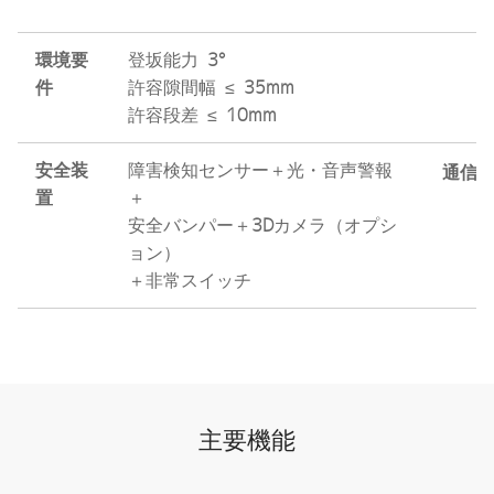
環境要
登坂能力
3°
件
許容隙間幅 ≤
35mm
許容段差 ≤
10mm
安全装
障害検知センサー＋光・音声警報
通信
置
＋
安全バンパー＋
3D
カメラ（オプシ
ョン）
＋非常スイッチ
主要機能