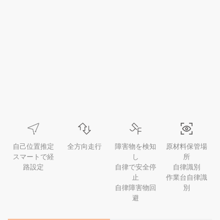
自己位置推定
全方向走行
障害物を検知
原材料保管場
スマートで経
し
所
路設定
自律で安全停
自律識別
止
作業台自律識
自律障害物回
別
避