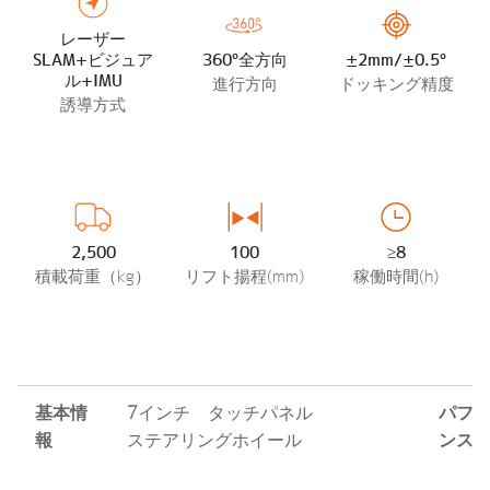
レーザー
SLAM+ビジュア
360°全方向
±2mm/±0.5°
ル+IMU
進行方向
ドッキング精度
誘導方式
2,500
100
≥8
積載荷重（kg）
リフト揚程(mm)
稼働時間(h)
基本情
7
インチ タッチパネル
パフ
報
ステアリングホイール
ンス