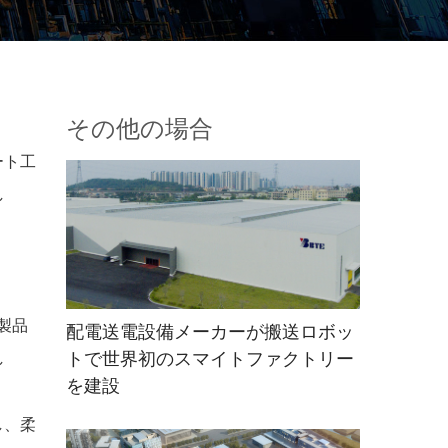
その他の場合
ート工
し
製品
配電送電設備メーカーが搬送ロボッ
トで世界初のスマイトファクトリー
し
を建設
し、柔