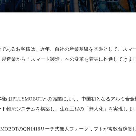
業であるお客様は、近年、自社の産業基盤を基盤として、スマ
、製造業から「スマート製造」への変革を着実に推進してきま
客様は
IPLUSMOBOT
との協業により、中国初となるアルミ合金
ート物流システムを構築し、生産工程の「無人化」を実現しま
SMOBOT
の
QN1416
リーチ式無人フォークリフトが複数台稼働