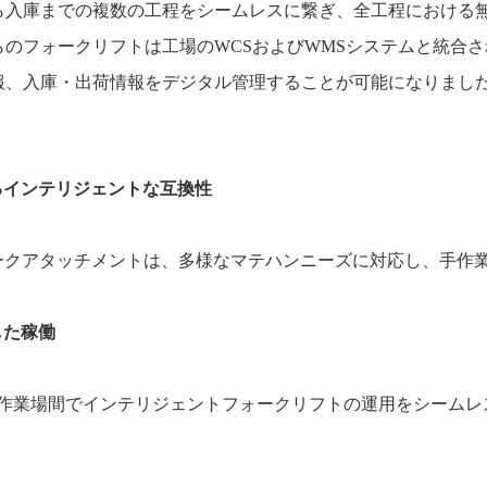
ら入庫までの複数の工程をシームレスに繋ぎ、全工程における
らのフォークリフトは工場の
WCS
および
WMS
システムと統合さ
報、入庫
・
出荷情報をデジタル管理することが可能になりまし
るインテリジェントな互換性
ークアタッチメントは、多様なマテハンニーズに対応し、手作
した稼働
作業場間でインテリジェントフォークリフトの運用をシームレ
。