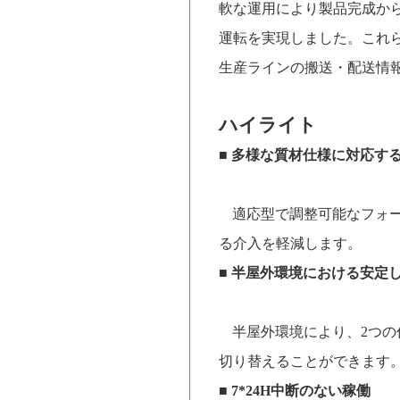
軟な運用により製品完成か
運転を実現しました。これ
生産ラインの搬送
・
配送情
ハイライト
■
多様な質材仕様に対応す
適応型で調整可能なフォ
る介入を軽減します。
■
半屋外環境における安定
半屋外環境により、
2
つの
切り替えることができます
■ 7*24H
中断のない稼働