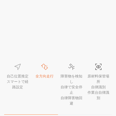
自己位置推定
全方向走行
障害物を検知
原材料保管場
スマートで経
し
所
路設定
自律で安全停
自律識別
止
作業台自律識
自律障害物回
別
避