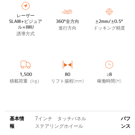
レーザー
SLAM+ビジュア
360°全方向
±2mm/±0.5°
ル+IMU
進行方向
ドッキング精度
誘導方式
1,500
80
≥8
積載荷重（kg）
リフト揚程(mm)
稼働時間(H)
基本情
7
インチ タッチパネル
パフ
報
ステアリングホイール
ンス