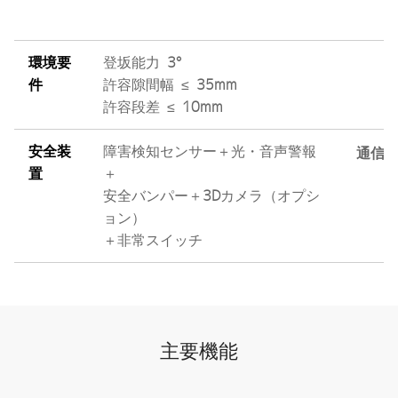
環境要
登坂能力
3°
件
許容隙間幅 ≤
35mm
許容段差 ≤
10mm
安全装
障害検知センサー＋光・音声警報
通信
置
＋
安全バンパー＋
3D
カメラ（オプシ
ョン）
＋非常スイッチ
主要機能